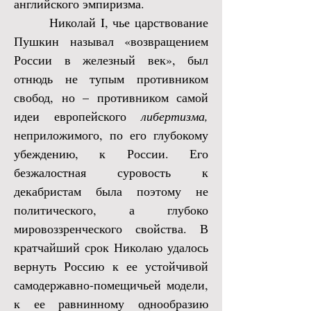
английского эмпиризма.
Николай I, чье царствование
Пушкин называл «возвращением
России в железный век», был
отнюдь не тупым противником
свобод, но – противником самой
идеи европейского
либертизма,
неприложимого, по его глубокому
убеждению, к России. Его
безжалостная суровость к
декабристам была поэтому не
политического, а глубоко
мировоззренческого свойства. В
кратчайший срок Николаю удалось
вернуть Россию к ее устойчивой
самодержавно-помещичьей модели,
к ее равнинному однообразию