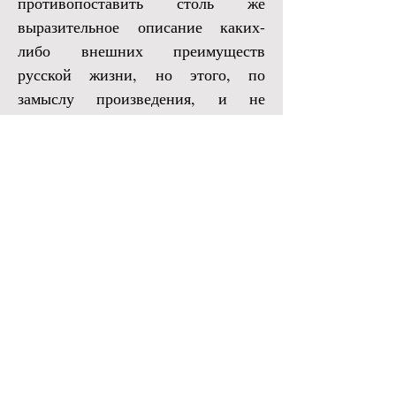
противопоставить столь же
выразительное описание каких-
либо внешних преимуществ
русской жизни, но этого, по
замыслу произведения, и не
требуется, поскольку - основным
свойством
русского духа
оказывается устремленность к
"цельности бытия и полноте
истины", а не к
промежуточным
результатам знания, дающим лишь
презренные материальные плоды.
Изучая писания греческих
отцов церкви, Одоевский особо
выделяет традиции сокрытого
монастырского православия –
исихазма
с его духовной, как