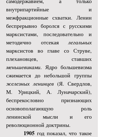
самодержавием, а только
внутрипартийные и
межфракционные схватки. Ленин
беспрерывно боролся с русскими
марксистами, последовательно и
методично отсекая
легальных
марксистов во главе со Струве,
плехановцев, ставших
меньшевиками
. Ядро большевизма
сжимается до небольшой группы
железных ленинцев
(Я. Свердлов,
М. Урицкий, А. Луначарский),
беспрекословно признающих
основополагающую роль
ленинской мысли и его
революционной доктрины.
1905
год показал, что такое