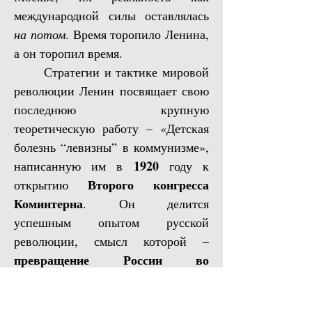
международной силы оставлялась
на потом
. Время торопило Ленина,
а он торопил время.
Стратегии и тактике мировой
революции Ленин посвящает свою
последнюю крупную
теоретическую работу – «Детская
болезнь “левизны” в коммунизме»,
1920
написанную им в
году к
Второго конгресса
открытию
Коминтерна
. Он делится
успешным опытом русской
революции, смысл которой –
превращение России во
временный плацдарм для
окончательного революционного