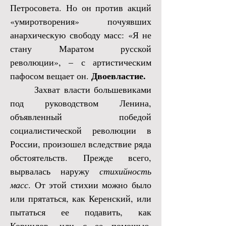
Петросовета. Но он против акций
«умиротворения» почуявших
анархическую свободу масс: «Я не
стану Маратом русской
революции», – с артистическим
Двоевластие.
пафосом вещает он.
Захват власти большевиками
под руководством Ленина,
объявленный победой
социалистической революции в
России, произошел вследствие ряда
обстоятельств. Прежде всего,
вырвалась наружу
стихийность
масс
. От этой стихии можно было
или прятаться, как Керенский, или
пытаться ее подавить, как
Корнилов, или с ее помощью,