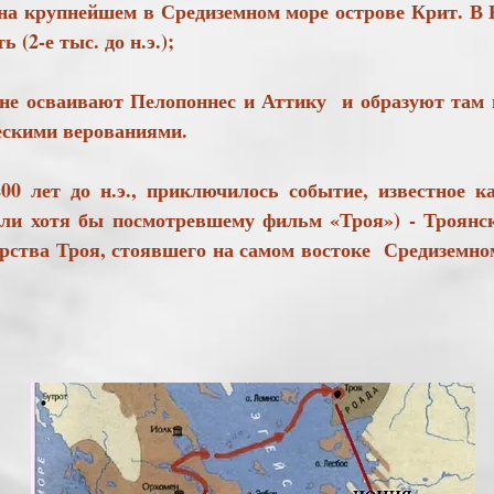
на крупнейшем в Средиземном море острове Крит. В
 до н.э.);​​​​​​​​​​​​​​
 осваивают Пелопоннес и Аттику и образуют там пл
ескими верованиями.
т до н.э., приключилось событие, известное ка
ли хотя бы посмотревшему фильм «Троя») - Троянск
арства Троя, стоявшего на самом востоке Средиземн