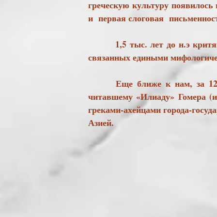
греческую культуру появилось 
и первая слоговая письменность (2-е тыс.
1,5 тыс. лет до н.э критяне
связанных едиными мифологич
Еще ближе к нам, за 1200 ле
читавшему «Илиаду» Гомера (и
греками-ахейцами города-госуд
Азией.