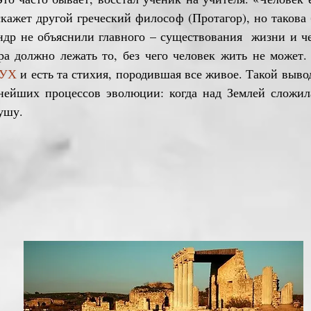
 скажет другой греческий философ (Протагор), но таков
ндр не объяснили главного – существования жизни и ч
ра должно лежать то, без чего человек жить не может
ДУХ
и есть та стихия, породившая все живое. Такой выво
жнейших процессов эволюции: когда над Землей сложил
ушу.