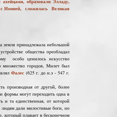
ахейцами, образовали Элладу,
е с Ионией, сложилась Великая
 а земля принадлежала небольшой
 устройстве общества преобладал
тому особо ценилось искусство
о множество городов, Милет был
Фалес
авлял
(625 г. до н.э - 547 г.
 производная от другой, более
ли формы могут переходить одна в
ь и та единственная, от которой
 людям дали милостивые боги, но
е, который плавает в бесконечном