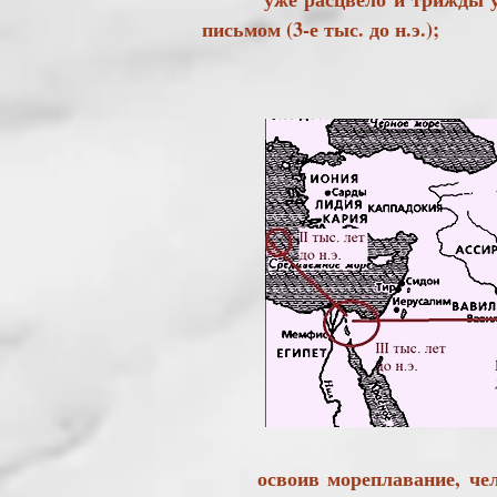
письмом (3-е тыс. до н.э.);
освоив мореплавание, челове