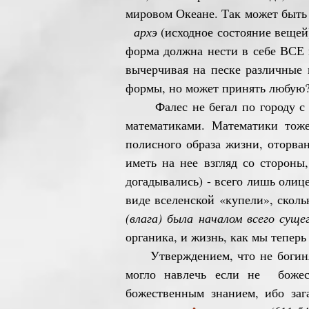
мировом Океане. Так может быть 
архэ
(исходное состояние вещей
форма должна нести в себе ВСЕ 
вычерчивая на песке различные 
формы, но может принять любую?
Фалес не бегал по городу с кр
математиками. Математики тоже
полисного образа жизни, оторва
иметь на нее взгляд со стороны
догадывались) - всего лишь оли
виде вселенской «купели», сколь
(влага) была началом всего сущег
органика, и жизнь, как мы тепер
Утверждением, что не богиня Г
могло навлечь если не божес
божественным знанием, ибо за