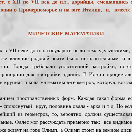
II по VII век до н.э., дорийцы, смешавшись с 
олонии в Причерноморье и на юге Италии, и, вмест
МИЛЕТСКИЕ МАТЕМАТИКИ
в VII веке до н.э. государств были земледельческими,
 же влияние родовой знати было незначительным, и в
изни. Города требовали уплотненной застройки, поэ
 пропорции для постройки зданий. В Ионии процветал
 крупная школа математиков-геометров, которую возгл
м пространственных форм. Каждая такая форма есть
 – сплюснутый круг, половина овала - арка и т.д. Но ес
ейший из геометров, то, вероятно, должна существоват
льные. Фалес мог рассуждать примерно так: все видимое
е же живут на горе Олимп, а Олимп стоит на земном диск