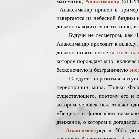
Анаксимандр
математик,
(611-54
Анаксимандр привел в пример 
извергается из небесной бездны 
должно находиться нечто иное, в
Будучи не геометром, как Фале
Анаксимандр приходит к выводу, 
должно стоять некое
высшее нач
которое порождает мир, включая и
бесконечную и безграничную
эне
Следует поразиться интуициям
первопричин мира. Только Фале
существующего, поэтому его и 
котором человек был только од
«Вещью» в философии называют
движение, о котором и догадался
Анаксимен
(род. в 560 г. д
учеником Анаксимандра. И, как э