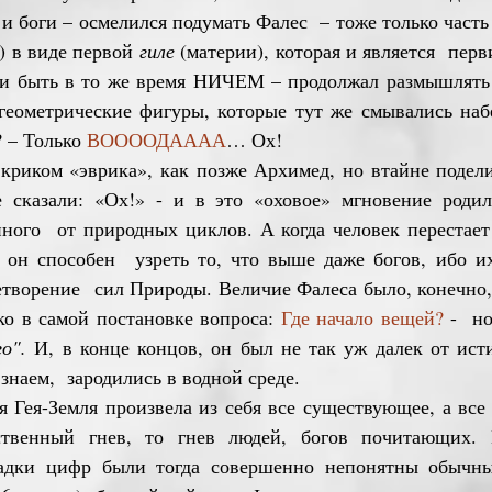
и боги – осмелился подумать Фалес – тоже только част
) в виде первой
гиле
(материи), которая и является пер
и быть в то же время НИЧЕМ – продолжал размышлять 
геометрические фигуры, которые тут же смывались на
 – Только
ВООООДАААА
… Ох!
иком «эврика», как позже Архимед, но втайне подели
 сказали: «Ох!» - и в это «оховое» мгновение родил
нного от природных циклов. А когда человек перестает
, он способен узреть то, что выше даже богов, ибо и
цетворение сил Природы. Величие Фалеса было, конечно,
ко в самой постановке вопроса:
Где начало вещей?
- но
о".
И, в конце концов, он был не так уж далек от исти
ь знаем, зародились в водной среде.
ея-Земля произвела из себя все существующее, а все 
твенный гнев, то гнев людей, богов почитающих. 
гадки цифр были тогда совершенно непонятны обычн