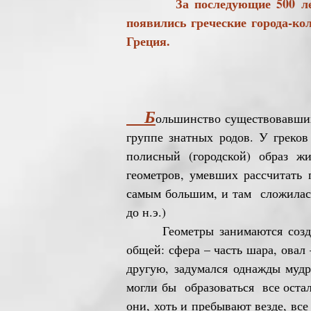
За последующие 500 лет, с X
появились греческие города-к
Греция.
Б
ольшинство существовавших 
группе знатных родов. У греков
полисный (городской) образ ж
геометров, умевших рассчитать
самым большим, и там сложилась
до н.э.)
Геометры занимаются создание
общей: сфера – часть шара, овал
другую, задумался однажды мудр
могли бы образоваться все оста
они, хоть и пребывают везде, вс