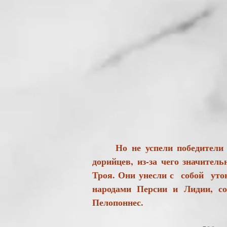
Но не успели победители вер
дорийцев, из-за чего значител
Троя. Они унесли с собой утон
народами Персии и Лидии, с
Пелопоннес.