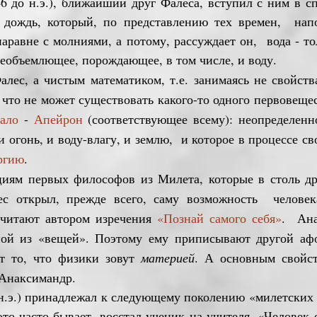
6 до н.э.),
ближайший друг Фалеса, вступил с ним в сп
дождь, который, по представлению тех времен, напо
наравне с молниями, а потому, рассуждает он, вода - т
сеобъемлющее, порождающее, в том числе, и воду.
с, а чистым математиком, т.е. занимаясь не свойств
что не может существовать какого-то одного первовещес
ало
-
Апейрон
(соответствующее всему): неопределенно
 огонь, и воду-влагу, и землю, и которое в процессе с
ргию
.
 первых философов из Милета, которые в столь дре
с открыл, прежде всего, саму возможность человек
считают автором изречения
«Познай самого себя»
. Ана
ной из «вещей». Поэтому ему приписывают другой аф
 то, что физики зовут
материей
. А основным свойст
 Анаксимандр.
о н.э.) принадлежал к следующему поколению «милетских 
то часто бывает, восстал ученик на учителя. «Человек е