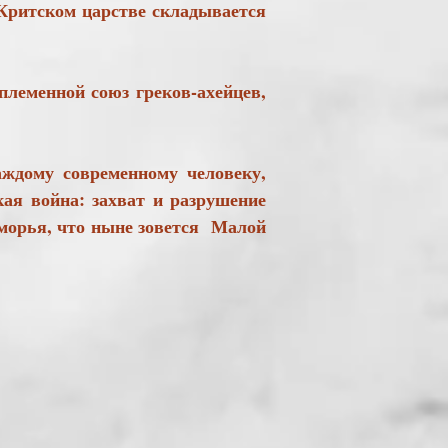
 Критском царстве складывается
еменной союз греков-ахейцев,
ждому современному человеку,
ая война: захват и разрушение
оморья, что ныне зовется Малой