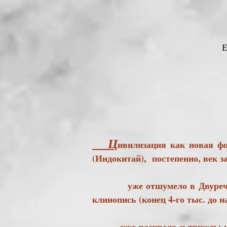
Ц
ивилизация как новая ф
(Индокитай), постепенно, век з
уже отшумело в Двуречье (м
клинопись (конец 4-го тыс. до 
уже расцвело и трижды успе