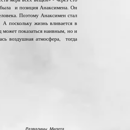
а была и позиция Анаксимена. Он
еловека. Поэтому Анаксимен стал
. А поскольку жизнь вливается в
д может показаться наивным, но и
ась воздушная атмосфера, тогда
Развалины Милета