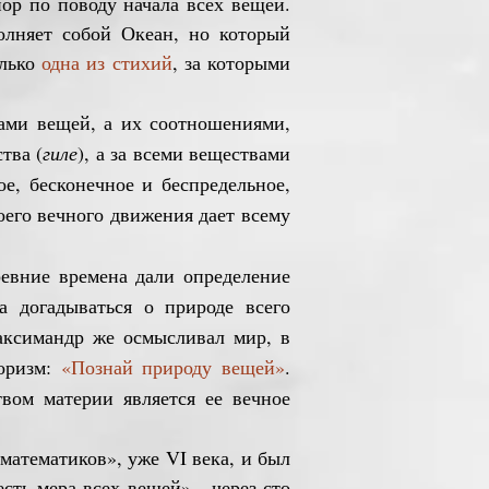
ор по поводу начала всех вещей.
лняет собой Океан, но который
олько
одна из стихий
, за которыми
ами вещей, а их соотношениями,
тва (
гиле
), а за всеми веществами
е, бесконечное и беспредельное,
воего вечного движения дает всему
вние времена дали определение
а догадываться о природе всего
ксимандр же осмысливал мир, в
оризм:
«Познай природу вещей»
.
вом материи является ее вечное
математиков», уже VI века, и был
сть мера всех вещей» - через сто