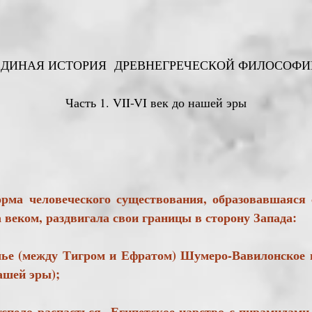
ЕДИНАЯ ИСТОРИЯ ДРЕВНЕГРЕЧЕСКОЙ ФИЛОСОФИ
Часть 1. VII-VI век до нашей эры
орма человеческого существования, образовавшаяся
а веком, раздвигала свои границы в сторону Запада:
ежду Тигром и Ефратом) Шумеро-Вавилонское цар
нашей эры);
ло распасться Египетское царство с пирамидами,