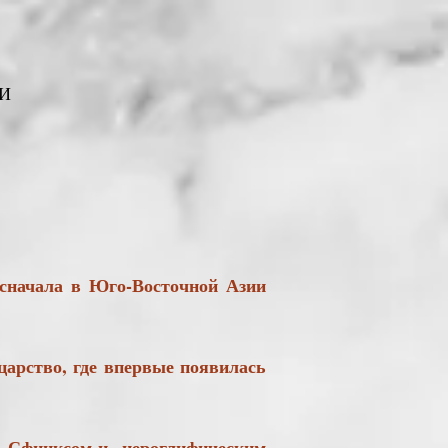
И
 сначала в Юго-Восточной Азии
ство, где впервые появилась
 Сфинксом и иероглифическим