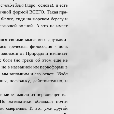
ь
стойхейона
(ядро, основа), и есть
вичной формой ВСЕГО. Такая пра-
Фалес, сидя на морском берегу и
бегающей волной. А что не имеет
лся своими мыслями с друзьями-
ась греческая философия - дочь
 зависеть от Природы и начинает
х боги (но греки об этом еще не
 не в названной им первоформе в
 мы запомним и его ответ:
"Вода
ны, поскольку, действительно, и
в мире вышло из первовещества,
Но математики обладали почти
ым смертным. И вот уже другой